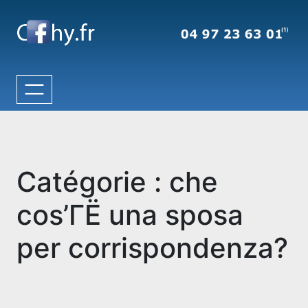
Aller
au
contenu
Catégorie :
che
cos’ГЁ una sposa
per corrispondenza?