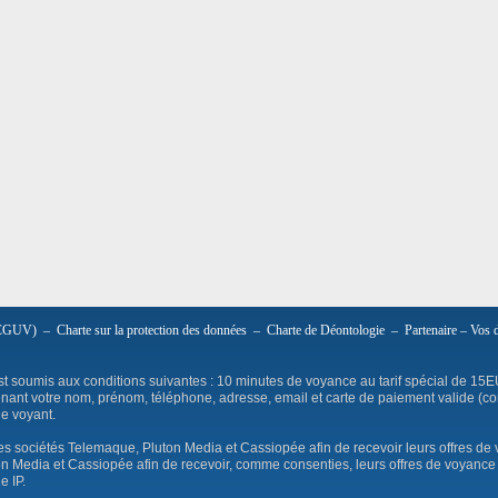
 (CGUV)
–
Charte sur la protection des données
–
Charte de Déontologie
–
Partenaire
–
Vos 
est soumis aux conditions suivantes : 10 minutes de voyance au tarif spécial de 15E
nant votre nom, prénom, téléphone, adresse, email et carte de paiement valide (co
le voyant.
s sociétés Telemaque, Pluton Media et Cassiopée afin de recevoir leurs offres de 
Media et Cassiopée afin de recevoir, comme consenties, leurs offres de voyance 
e IP.