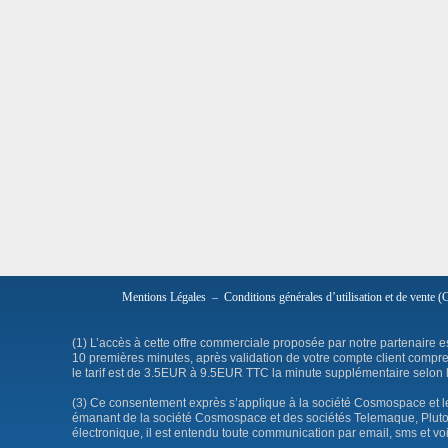
Mentions Légales
–
Conditions générales d’utilisation et de vente
(1) L’accès à cette offre commerciale proposée par notre partenaire 
10 premières minutes, après validation de votre compte client compre
le tarif est de 3.5EUR à 9.5EUR TTC la minute supplémentaire selon 
(3) Ce consentement exprès s’applique à la société Cosmospace et le
émanant de la société Cosmospace et des sociétés Telemaque, Pluton 
électronique, il est entendu toute communication par email, sms et voi