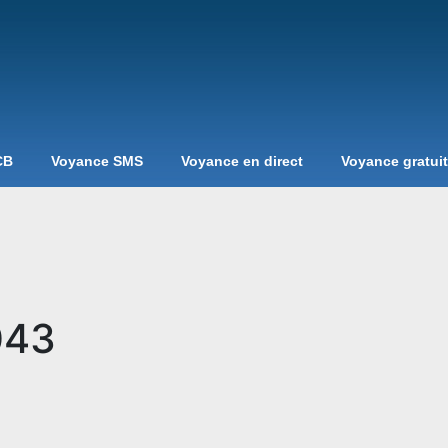
CB
Voyance SMS
Voyance en direct
Voyance gratui
043